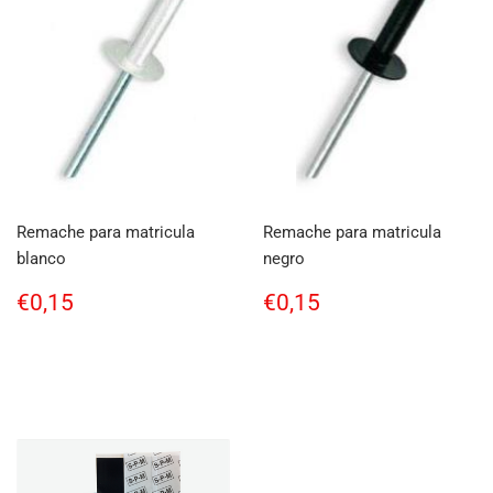
Remache para matricula
Remache para matricula
blanco
negro
Regular
€0,15
Regular
€0,15
€0,15
€0,15
price
price