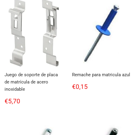
Juego de soporte de placa
Remache para matricula azul
de matrícula de acero
Regular
€0,15
€0,15
inoxidable
price
Regular
€5,70
€5,70
price