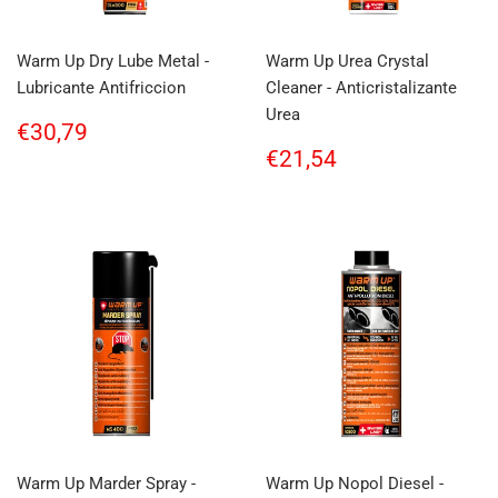
Warm Up Dry Lube Metal -
Warm Up Urea Crystal
Lubricante Antifriccion
Cleaner - Anticristalizante
Urea
Regular
€30,79
€30,79
price
Regular
€21,54
€21,54
price
Warm Up Marder Spray -
Warm Up Nopol Diesel -