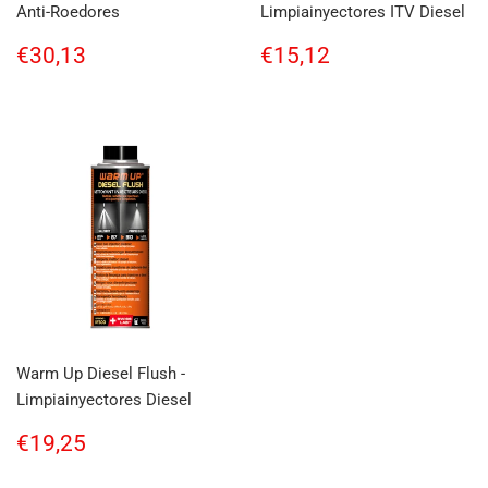
Anti-Roedores
Limpiainyectores ITV Diesel
Regular
€30,13
Regular
€15,12
€30,13
€15,12
price
price
Warm Up Diesel Flush -
Limpiainyectores Diesel
Regular
€19,25
€19,25
price