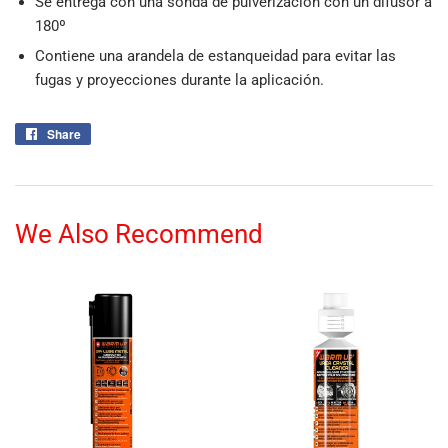
Se entrega con una sonda de pulverización con un difusor a
180º
Contiene una arandela de estanqueidad para evitar las
fugas y proyecciones durante la aplicación.
Share
Share
on
Facebook
We Also Recommend