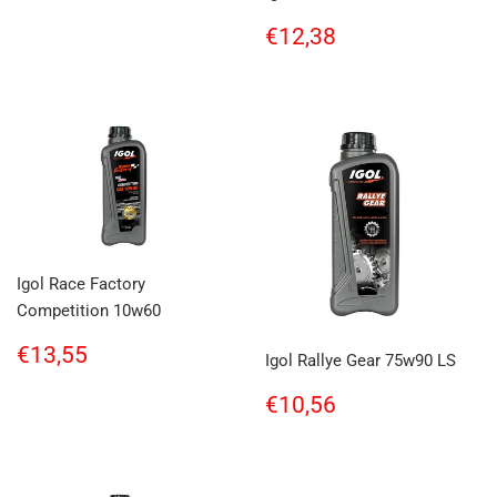
Regular
€12,38
€12,38
price
Igol Race Factory
Competition 10w60
Regular
€13,55
€13,55
Igol Rallye Gear 75w90 LS
price
Regular
€10,56
€10,56
price