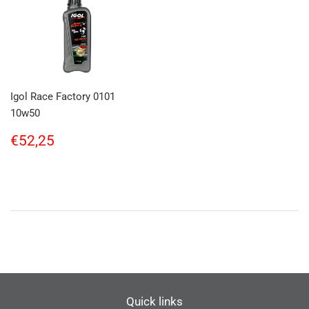
Igol Race Factory 0101
10w50
Regular
€52,25
€52,25
price
Quick links