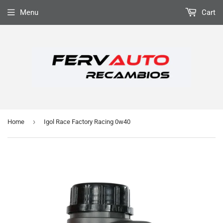
Menu
Cart
›
Home
Igol Race Factory Racing 0w40