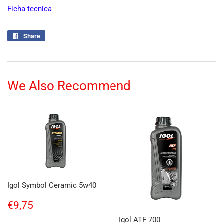
Ficha tecnica
Share
Share
on
Facebook
We Also Recommend
Igol Symbol Ceramic 5w40
Regular
€9,75
€9,75
price
Igol ATF 700