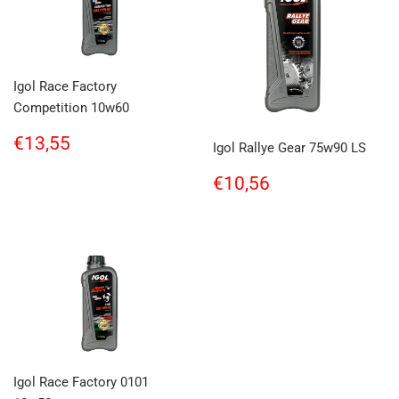
Igol Race Factory
Competition 10w60
Regular
€13,55
€13,55
Igol Rallye Gear 75w90 LS
price
Regular
€10,56
€10,56
price
Igol Race Factory 0101