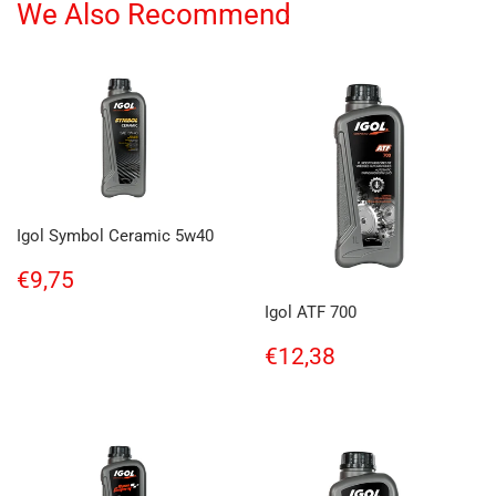
We Also Recommend
Igol Symbol Ceramic 5w40
Regular
€9,75
€9,75
price
Igol ATF 700
Regular
€12,38
€12,38
price