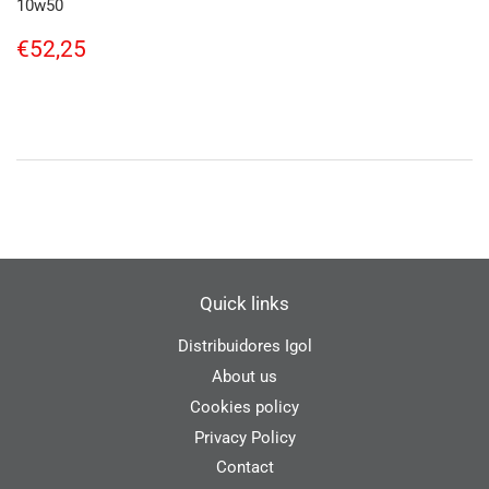
10w50
Regular
€52,25
€52,25
price
Quick links
Distribuidores Igol
About us
Cookies policy
Privacy Policy
Contact