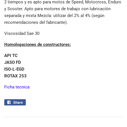
2 tiempos y es apto para motos de Speed, Motocross, Enduro
y Scooter. Apto para motores de trabajo con lubricación
separada y mixta Mezcla: utilizar del 2% al 4% (según
recomendaciones del fabricante).
Viscosidad Sae 30
Homologaciones de constructores:
API TC
JASO FD
ISO-L-EGD
ROTAX 253
Ficha tecnica
Share
Share
on
Facebook