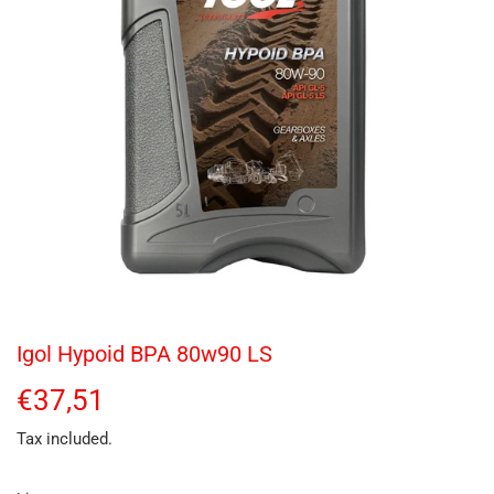
Igol Hypoid BPA 80w90 LS
€37,51
€37,51
Tax included.