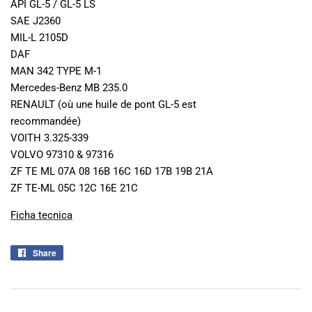
API GL-5 / GL-5 LS
SAE J2360
MIL-L 2105D
DAF
MAN 342 TYPE M-1
Mercedes-Benz MB 235.0
RENAULT (où une huile de pont GL-5 est
recommandée)
VOITH 3.325-339
VOLVO 97310 & 97316
ZF TE ML 07A 08 16B 16C 16D 17B 19B 21A
ZF TE-ML 05C 12C 16E 21C
Ficha tecnica
Share
Share
on
Facebook