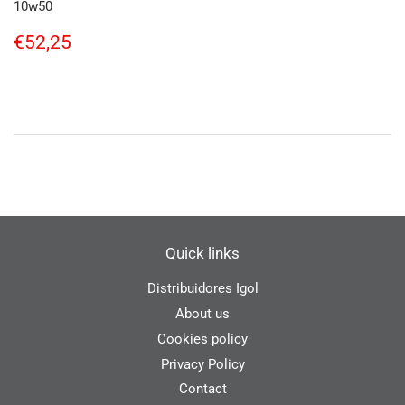
10w50
Regular
€52,25
€52,25
price
Quick links
Distribuidores Igol
About us
Cookies policy
Privacy Policy
Contact