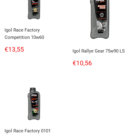
Igol Race Factory
Competition 10w60
Regular
€13,55
€13,55
Igol Rallye Gear 75w90 LS
price
Regular
€10,56
€10,56
price
Igol Race Factory 0101