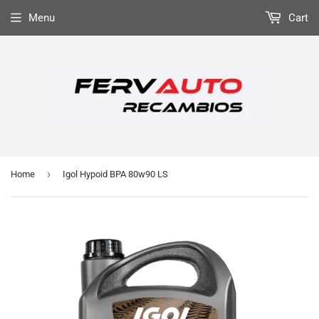
Menu
Cart
›
Home
Igol Hypoid BPA 80w90 LS