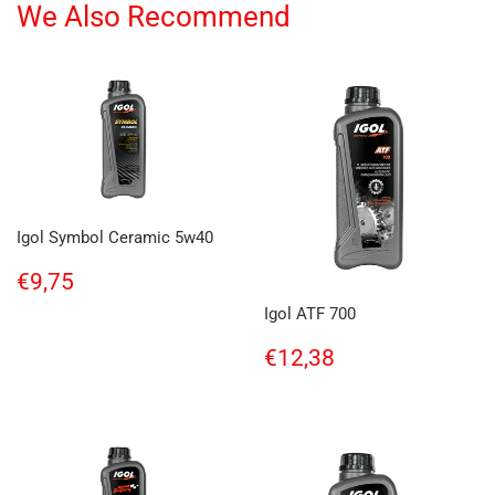
We Also Recommend
Igol Symbol Ceramic 5w40
Regular
€9,75
€9,75
price
Igol ATF 700
Regular
€12,38
€12,38
price