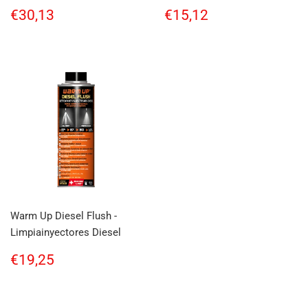
Regular
€30,13
Regular
€15,12
€30,13
€15,12
price
price
Warm Up Diesel Flush -
Limpiainyectores Diesel
Regular
€19,25
€19,25
price