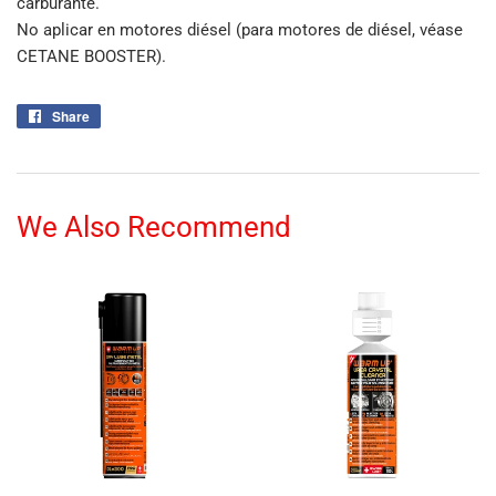
carburante.
No aplicar en motores diésel (para motores de diésel, véase
CETANE BOOSTER).
Share
Share
on
Facebook
We Also Recommend