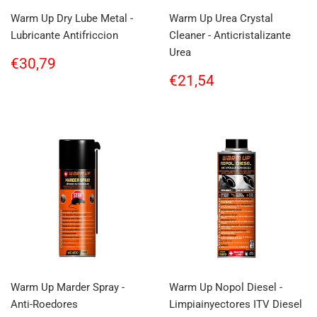
Warm Up Dry Lube Metal -
Warm Up Urea Crystal
Lubricante Antifriccion
Cleaner - Anticristalizante
Urea
Regular
€30,79
€30,79
price
Regular
€21,54
€21,54
price
Warm Up Marder Spray -
Warm Up Nopol Diesel -
Anti-Roedores
Limpiainyectores ITV Diesel