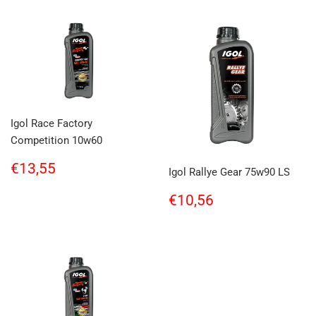
Igol Race Factory
Competition 10w60
Regular
€13,55
€13,55
Igol Rallye Gear 75w90 LS
price
Regular
€10,56
€10,56
price