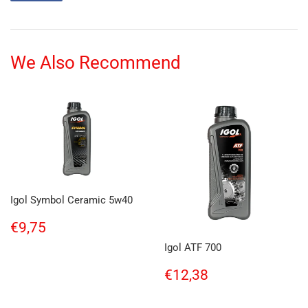
on
Facebook
We Also Recommend
Igol Symbol Ceramic 5w40
Regular
€9,75
€9,75
price
Igol ATF 700
Regular
€12,38
€12,38
price