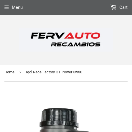
Menu
Cart
›
Home
Igol Race Factory GT Power 5w30