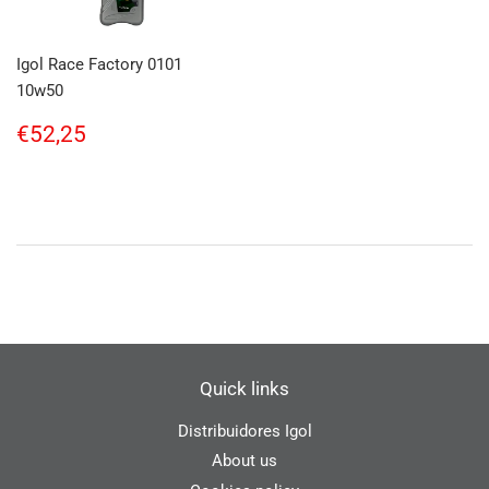
Igol Race Factory 0101
10w50
Regular
€52,25
€52,25
price
Quick links
Distribuidores Igol
About us