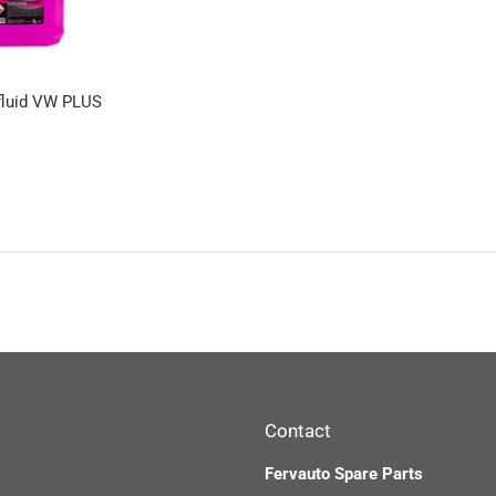
sfluid VW PLUS
ar
€21,09
Contact
Fervauto Spare Parts