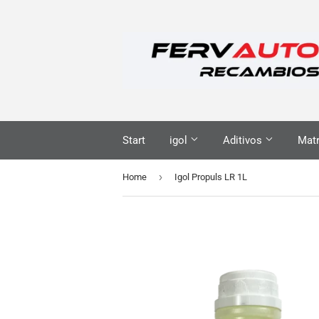
Start
igol
Aditivos
Matr
›
Home
Igol Propuls LR 1L