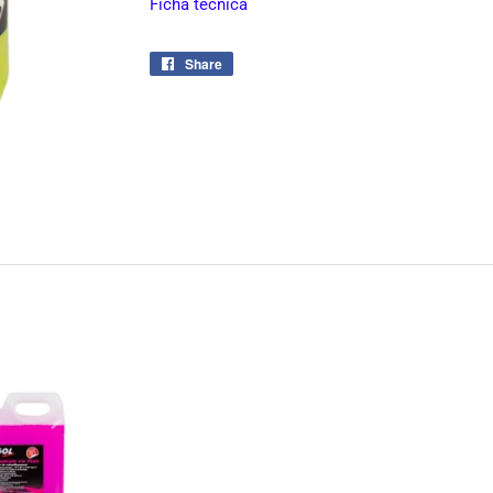
Ficha tecnica
Share
Share
on
Facebook