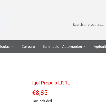
iculas
Car-care
Iluminacion Automocion
Agricult
Igol Propuls LR 1L
€8,85
€8,85
Tax included.