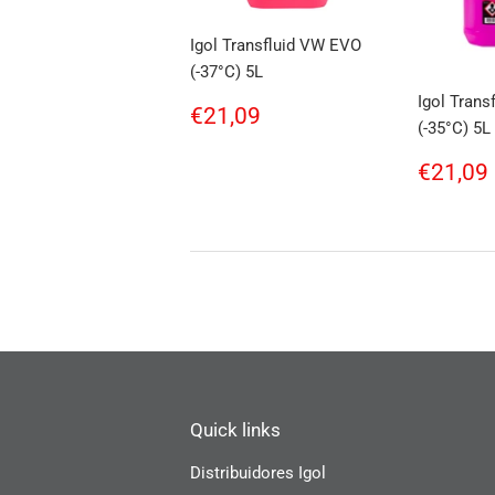
Igol Transfluid VW EVO
(-37°C) 5L
Igol Tran
Regular
€21,09
€21,09
(-35°C) 5L
price
Regul
€21,09
price
Quick links
Distribuidores Igol